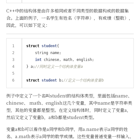
C++中的结构体是由许多相同或者不同类型的数据构成的数据集
合。上面的例子，一名学生有姓名（字符串），有成绩（整数），
因此，可以如下定义：
struct
student
{

    string name;

int
 chinese, math, english;

} a;
struct
student
 b;
例子中定义了一个名叫student的结构体类型，里面包括name、
chinese、 math、english这几个变量，其中name是字符串类
型，其他的变量都是整型。在定义结构体时，同时定义了变量a，
然后又定义了变量b，a和b都是student类型。
变量a和b可以看作是a同学和b同学，用a.name表示a同学的姓
名、a.math表示a同学的数学成绩。这些变量普通变量一样输入、