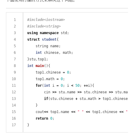
#include
<iostream>
#include
<string>
using
namespace
struct
student
{

    string name;

int
 chinese, math;

int
main
(){

	top1.chinese 
=
0
;

	top1.math 
=
0
;

for
(
int
 i 
=
0
; i 
<
50
; 
++
i){

		cin 
>>
 stu.name 
>>
 stu.chinese 
>>
 stu.math;

if
(stu.chinese 
+
 stu.math 
>
 top1.chinese 
+
 
	}

    cout
<<
 top1.name 
<<
" "
<<
 top1.chinese 
<<
" "
return
0
;
